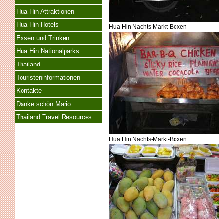
Hua Hin Attraktionen
Hua Hin Hotels
Hua Hin Nachts-Markt-Boxen
Essen und Trinken
Hua Hin Nationalparks
Thailand
Touristeninformationen
Kontakte
Danke schön Mario
Thailand Travel Resources
Hua Hin Nachts-Markt-Boxen