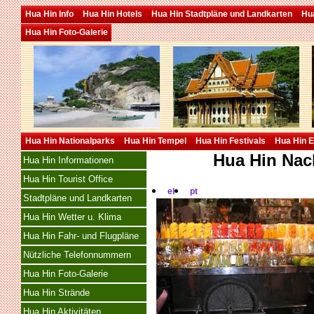
Hua Hin Info
Hua Hin Hotels
Hua Hin Stadtpläne und Landkarten
Hua
Hua Hin Foto-Galerie
Hua Hin Nationalparks
Hua Hin Tempel
Hua Hin Festivals
Hua Hin E
Hua Hin Nac
Hua Hin Informationen
Hua Hin Tourist Office
el
pt
Stadtpläne und Landkarten
Hua Hin Wetter u. Klima
Hua Hin Fahr- und Flugpläne
Nützliche Telefonnummern
Hua Hin Foto-Galerie
Hua Hin Strände
Hua Hin Aktivitäten