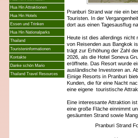
Hua Hin Attraktionen
Pranburi Strand war nie ein be
Hua Hin Hotels
Touristen. In der Vergangenhei
dort aus einen Tagesausflug n
Essen und Trinken
Hua Hin Nationalparks
Heute ist dies allerdings nicht
Thailand
von Reisenden aus Bangkok ist,
Touristeninformationen
trägt zur Erhöhung der Zahl de
2026, als die Hotel Soneva Gru
Kontakte
eröffnete. Das Resort wurde ein
Danke schön Mario
ausländische Investoren an. Ab
Thailand Travel Resources
Einige Resorts in Pranburi biet
Kunden, die für eine Nacht nac
eine eigene touristische Attrak
Eine interessante Attraktion is
eine große Fläche einnimmt un
gesäumten Strand sowie Mangr
Pranburi Strand F