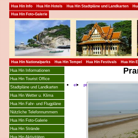
Hua Hin Info
Hua Hin Hotels
Hua Hin Stadtpläne und Landkarten
Hua
Hua Hin Foto-Galerie
Hua Hin Nationalparks
Hua Hin Tempel
Hua Hin Festivals
Hua Hin E
Pra
Hua Hin Informationen
Hua Hin Tourist Office
el
pt
Stadtpläne und Landkarten
Hua Hin Wetter u. Klima
Hua Hin Fahr- und Flugpläne
Nützliche Telefonnummern
Hua Hin Foto-Galerie
Hua Hin Strände
Hua Hin Aktivitäten