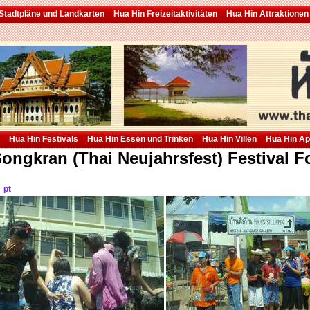
Stadtpläne und Landkarten
Hua Hin Freizeitaktivitäten
Hua Hin Attraktionen
Hua Hin Festivals
Hua Hin Essen und Trinken
Hua Hin Villen
Hua Hin A
ongkran (Thai Neujahrsfest) Festival F
pt