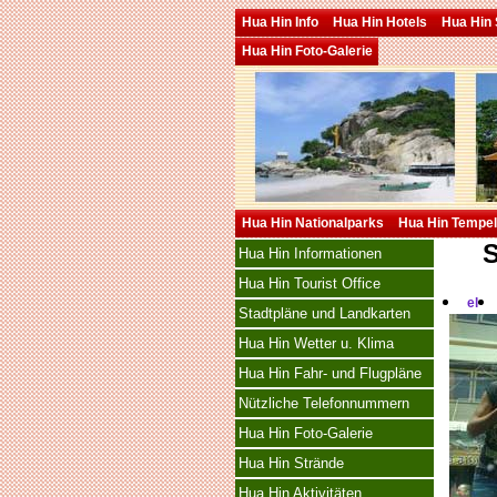
Hua Hin Info
Hua Hin Hotels
Hua Hin 
Hua Hin Foto-Galerie
Hua Hin Nationalparks
Hua Hin Tempel
S
Hua Hin Informationen
Hua Hin Tourist Office
el
Stadtpläne und Landkarten
Hua Hin Wetter u. Klima
Hua Hin Fahr- und Flugpläne
Nützliche Telefonnummern
Hua Hin Foto-Galerie
Hua Hin Strände
Hua Hin Aktivitäten