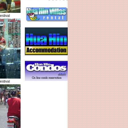
estival
estival