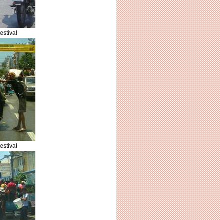
estival
estival