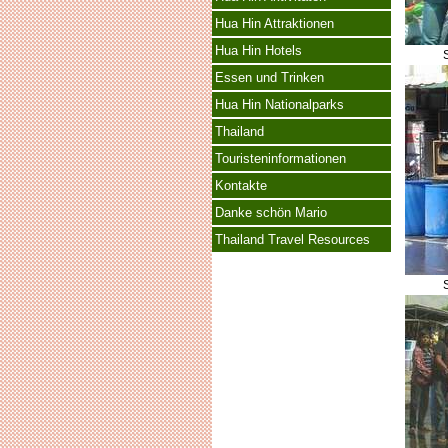
Hua Hin Attraktionen
Hua Hin Hotels
Essen und Trinken
Hua Hin Nationalparks
Thailand
Touristeninformationen
Kontakte
Danke schön Mario
Thailand Travel Resources