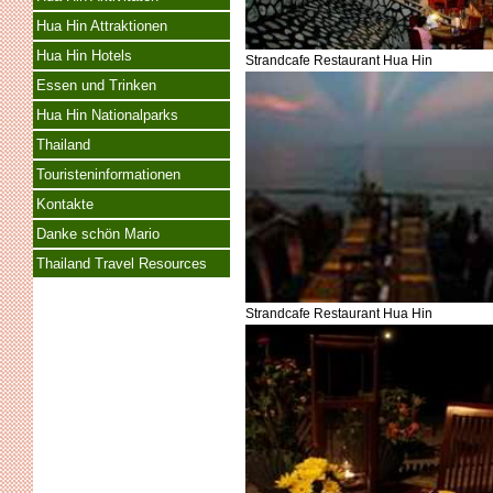
Hua Hin Attraktionen
Hua Hin Hotels
Strandcafe Restaurant Hua Hin
Essen und Trinken
Hua Hin Nationalparks
Thailand
Touristeninformationen
Kontakte
Danke schön Mario
Thailand Travel Resources
Strandcafe Restaurant Hua Hin