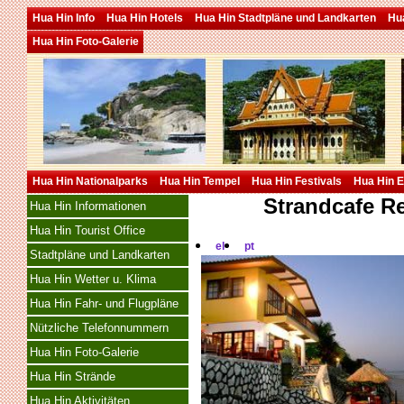
Hua Hin Info
Hua Hin Hotels
Hua Hin Stadtpläne und Landkarten
Hua
Hua Hin Foto-Galerie
Hua Hin Nationalparks
Hua Hin Tempel
Hua Hin Festivals
Hua Hin E
Strandcafe R
Hua Hin Informationen
Hua Hin Tourist Office
el
pt
Stadtpläne und Landkarten
Hua Hin Wetter u. Klima
Hua Hin Fahr- und Flugpläne
Nützliche Telefonnummern
Hua Hin Foto-Galerie
Hua Hin Strände
Hua Hin Aktivitäten