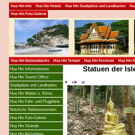
Hua Hin Info
Hua Hin Hotels
Hua Hin Stadtpläne und Landkarten
Hua
Hua Hin Foto-Galerie
Hua Hin Nationalparks
Hua Hin Tempel
Hua Hin Festivals
Hua Hin E
Statuen der Is
Hua Hin Informationen
Hua Hin Tourist Office
el
pt
Stadtpläne und Landkarten
Hua Hin Wetter u. Klima
Hua Hin Fahr- und Flugpläne
Nützliche Telefonnummern
Hua Hin Foto-Galerie
Hua Hin Strände
Hua Hin Aktivitäten