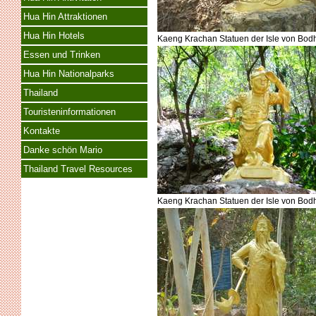
Hua Hin Attraktionen
Hua Hin Hotels
Kaeng Krachan Statuen der Isle von Bodh
Essen und Trinken
Hua Hin Nationalparks
Thailand
Touristeninformationen
Kontakte
Danke schön Mario
Thailand Travel Resources
Kaeng Krachan Statuen der Isle von Bodh