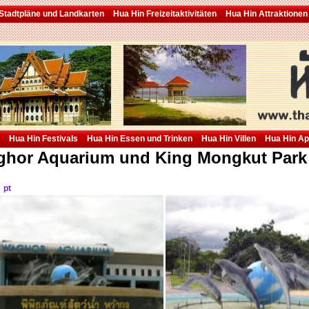
Stadtpläne und Landkarten
Hua Hin Freizeitaktivitäten
Hua Hin Attraktionen
Hua Hin Festivals
Hua Hin Essen und Trinken
Hua Hin Villen
Hua Hin A
hor Aquarium und King Mongkut Park
pt