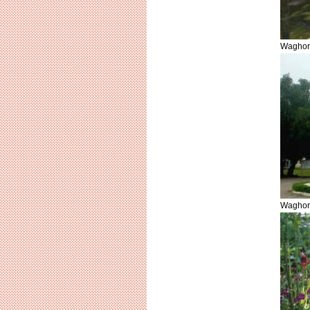
Waghor
Waghor