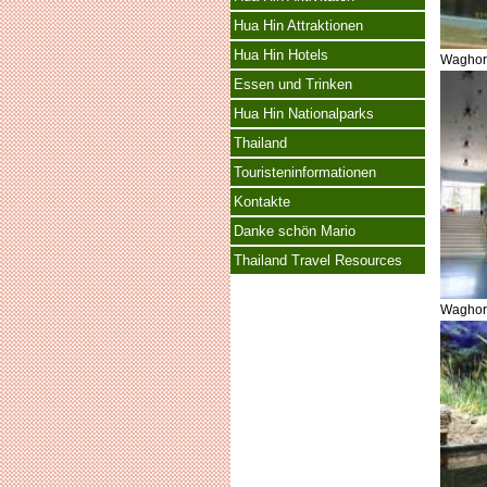
Hua Hin Attraktionen
Hua Hin Hotels
Waghor
Essen und Trinken
Hua Hin Nationalparks
Thailand
Touristeninformationen
Kontakte
Danke schön Mario
Thailand Travel Resources
Waghor