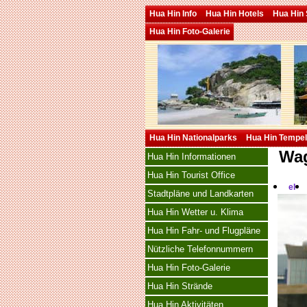
Hua Hin Info
Hua Hin Hotels
Hua Hin 
Hua Hin Foto-Galerie
Hua Hin Nationalparks
Hua Hin Tempel
Wag
Hua Hin Informationen
Hua Hin Tourist Office
el
Stadtpläne und Landkarten
Hua Hin Wetter u. Klima
Hua Hin Fahr- und Flugpläne
Nützliche Telefonnummern
Hua Hin Foto-Galerie
Hua Hin Strände
Hua Hin Aktivitäten