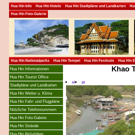
Hua Hin Info
Hua Hin Hotels
Hua Hin Stadtpläne und Landkarten
Hua
Hua Hin Foto-Galerie
Hua Hin Nationalparks
Hua Hin Tempel
Hua Hin Festivals
Hua Hin E
Khao T
Hua Hin Informationen
Hua Hin Tourist Office
el
pt
Stadtpläne und Landkarten
Hua Hin Wetter u. Klima
Hua Hin Fahr- und Flugpläne
Nützliche Telefonnummern
Hua Hin Foto-Galerie
Hua Hin Strände
Hua Hin Aktivitäten