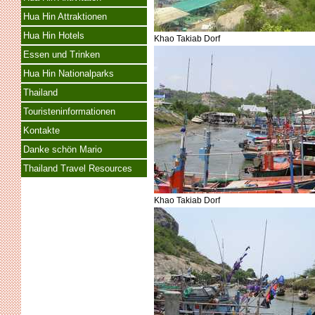
Hua Hin Attraktionen
Hua Hin Hotels
Khao Takiab Dorf
Essen und Trinken
Hua Hin Nationalparks
Thailand
Touristeninformationen
Kontakte
Danke schön Mario
Thailand Travel Resources
Khao Takiab Dorf