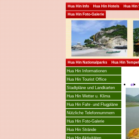
Hua Hin Info
Hua Hin Hotels
Hua Hin 
Hua Hin Foto-Galerie
Hua Hin Nationalparks
Hua Hin Tempel
Hua Hin Informationen
Hua Hin Tourist Office
el
Stadtpläne und Landkarten
Hua Hin Wetter u. Klima
Hua Hin Fahr- und Flugpläne
Nützliche Telefonnummern
Hua Hin Foto-Galerie
Hua Hin Strände
Hua Hin Aktivitäten