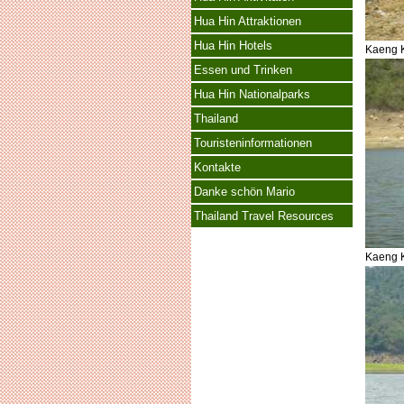
Hua Hin Attraktionen
Hua Hin Hotels
Kaeng 
Essen und Trinken
Hua Hin Nationalparks
Thailand
Touristeninformationen
Kontakte
Danke schön Mario
Thailand Travel Resources
Kaeng 