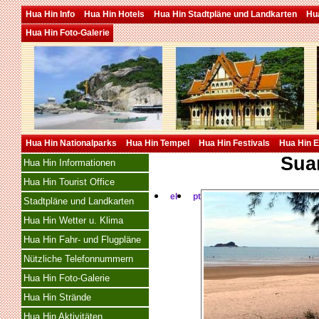
Hua Hin Info
Hua Hin Hotels
Hua Hin Stadtpläne und Landkarten
Hua
Hua Hin Foto-Galerie
Hua Hin Nationalparks
Hua Hin Tempel
Hua Hin Festivals
Hua Hin E
Sua
Hua Hin Informationen
Hua Hin Tourist Office
el
pt
Stadtpläne und Landkarten
Hua Hin Wetter u. Klima
Hua Hin Fahr- und Flugpläne
Nützliche Telefonnummern
Hua Hin Foto-Galerie
Hua Hin Strände
Hua Hin Aktivitäten