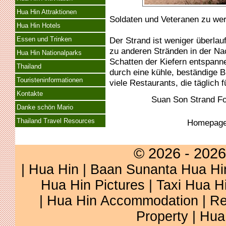
Hua Hin Attraktionen
Soldaten und Veteranen zu we
Hua Hin Hotels
Der Strand ist weniger überlau
Essen und Trinken
zu anderen Stränden in der Na
Hua Hin Nationalparks
Schatten der Kiefern entspann
Thailand
durch eine kühle, beständige B
Touristeninformationen
viele Restaurants, die täglich f
Kontakte
Suan Son Strand F
Danke schön Mario
Thailand Travel Resources
Homepag
© 2026 - 2026
|
Hua Hin
|
Baan Sunanta Hua Hi
Hua Hin Pictures
|
Taxi Hua H
|
Hua Hin Accommodation
|
Re
Property
|
Hua