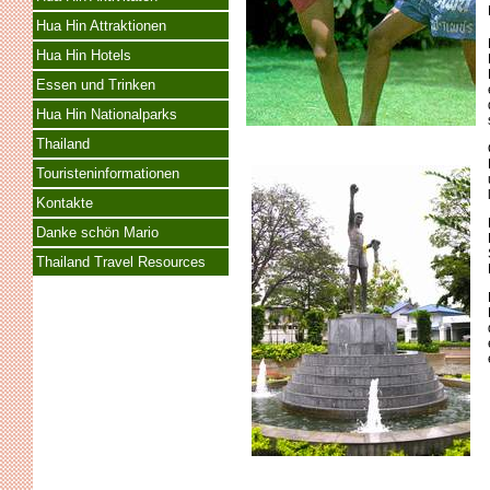
Hua Hin Attraktionen
Hua Hin Hotels
Essen und Trinken
Hua Hin Nationalparks
Thailand
Touristeninformationen
Kontakte
Danke schön Mario
Thailand Travel Resources