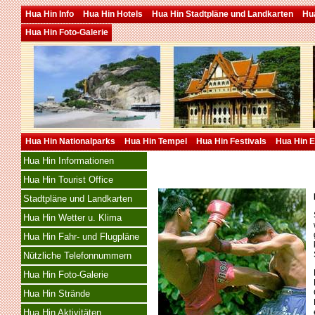
Hua Hin Info
Hua Hin Hotels
Hua Hin Stadtpläne und Landkarten
Hua
Hua Hin Foto-Galerie
Hua Hin Nationalparks
Hua Hin Tempel
Hua Hin Festivals
Hua Hin E
Hua Hin Informationen
Hua Hin Tourist Office
Stadtpläne und Landkarten
Hua Hin Wetter u. Klima
Hua Hin Fahr- und Flugpläne
Nützliche Telefonnummern
Hua Hin Foto-Galerie
Hua Hin Strände
Hua Hin Aktivitäten