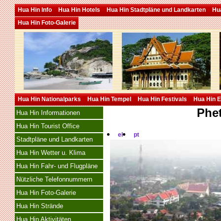
Hua Hin Info
Hua Hin Hotels
Hua Hin Stadtpläne und Landkarten
Hua
Hua Hin Foto-Galerie
Hua Hin Nationalparks
Hua Hin Tempel
Hua Hin Festivals
Hua Hin E
Phe
Hua Hin Informationen
Hua Hin Tourist Office
el
pt
Stadtpläne und Landkarten
Hua Hin Wetter u. Klima
Hua Hin Fahr- und Flugpläne
Nützliche Telefonnummern
Hua Hin Foto-Galerie
Hua Hin Strände
Hua Hin Aktivitäten