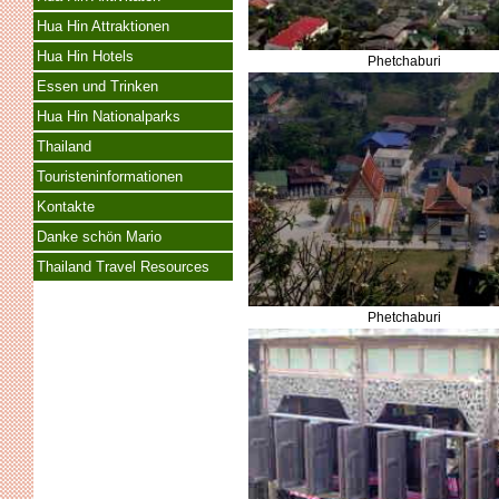
Hua Hin Attraktionen
Hua Hin Hotels
Phetchaburi
Essen und Trinken
Hua Hin Nationalparks
Thailand
Touristeninformationen
Kontakte
Danke schön Mario
Thailand Travel Resources
Phetchaburi