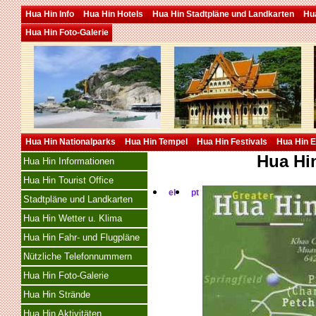
Hua Hin Info
Hua Hin Hotels
Hua Hin Stadtpläne und Landkarten
Hua
Hua Hin Foto-Galerie
Hua Hin Nationalparks
Hua Hin Tempel
Hua Hin Festivals
Hua Hin E
Hua Hin
Hua Hin Informationen
Hua Hin Tourist Office
el
pt
Stadtpläne und Landkarten
Hua Hin Wetter u. Klima
Hua Hin Fahr- und Flugpläne
Nützliche Telefonnummern
Hua Hin Foto-Galerie
Hua Hin Strände
Hua Hin Aktivitäten