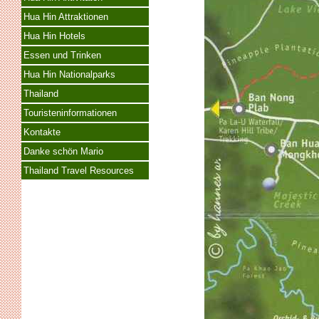
Hua Hin Attraktionen
Hua Hin Hotels
Essen und Trinken
Hua Hin Nationalparks
Thailand
Touristeninformationen
Kontakte
Danke schön Mario
Thailand Travel Resources